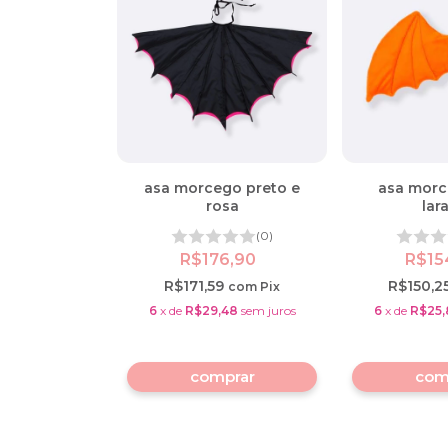
asa morcego preto e
asa morc
rosa
lar
(0)
R$176,90
R$15
R$171,59
R$150,2
com
Pix
6
x
de
R$29,48
sem juros
6
x
de
R$25,
comprar