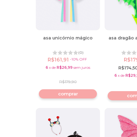
asa unicórnio mágico
asa dragão 
(0)
R$161,91
-
10
%
OFF
R$17
6
x
de
R$26,99
sem juros
R$174,5
6
x
de
R$29,
R$179,90
com