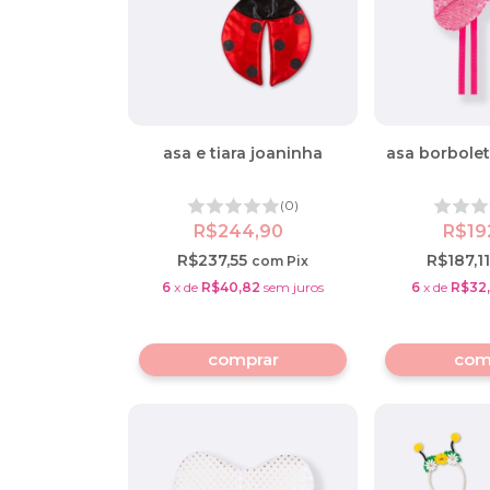
asa e tiara joaninha
asa borbolet
(0)
R$244,90
R$19
R$237,55
R$187,1
com
Pix
6
x
de
R$40,82
sem juros
6
x
de
R$32,
com