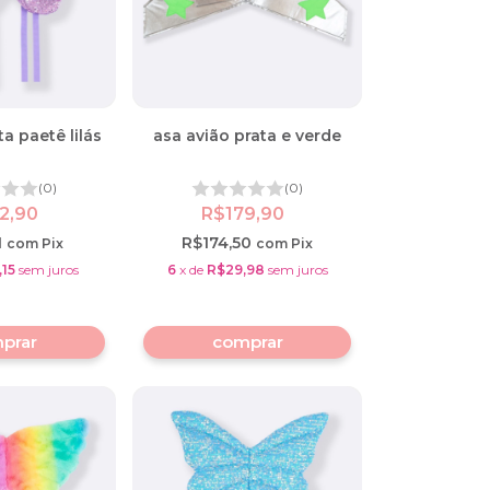
a paetê lilás
asa avião prata e verde
(0)
(0)
2,90
R$179,90
1
R$174,50
com
Pix
com
Pix
,15
sem juros
6
x
de
R$29,98
sem juros
prar