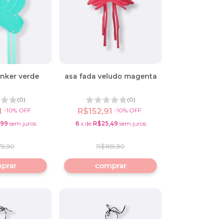
inker verde
asa fada veludo magenta
(0)
(0)
1
-
10
%
OFF
R$152,91
-
10
%
OFF
,99
sem juros
6
x
de
R$25,49
sem juros
79,90
R$169,90