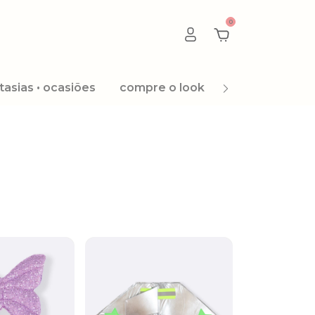
0
tasias • ocasiões
compre o look
promoção 8.8