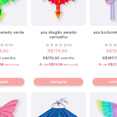
aerado verde
asa dragão aerado
asa borbolet
vermelho
(0)
(0)
9,90
R$179,90
R$19
0
R$174,50
R$187,1
com
Pix
com
Pix
98
sem juros
6
x
de
R$29,98
sem juros
6
x
de
R$32
prar
comprar
com