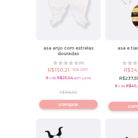
asa anjo com estrelas
asa e tia
douradas
(0)
R$150,21
-
10
%
OFF
R$24
6
x
de
R$25,04
sem juros
R$237,5
6
x
de
R$40,
R$166,90