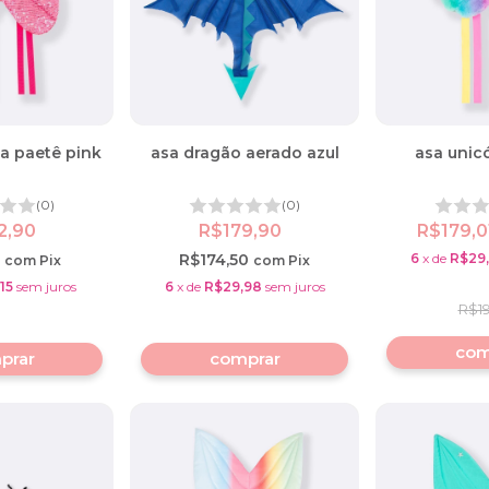
a paetê pink
asa dragão aerado azul
asa unic
(0)
(0)
2,90
R$179,90
R$179,0
1
R$174,50
6
x
de
R$29
com
Pix
com
Pix
15
sem juros
6
x
de
R$29,98
sem juros
R$1
prar
comprar