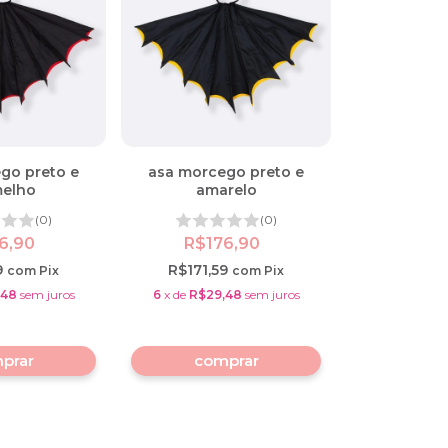
go preto e
asa morcego preto e
melho
amarelo
(0)
(0)
6,90
R$176,90
9
R$171,59
com
Pix
com
Pix
,48
sem juros
6
x
de
R$29,48
sem juros
prar
comprar