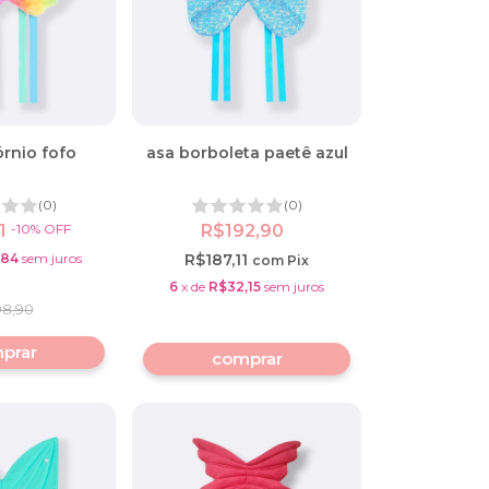
órnio fofo
asa borboleta paetê azul
(0)
(0)
1
-
10
%
OFF
R$192,90
,84
sem juros
R$187,11
com
Pix
6
x
de
R$32,15
sem juros
98,90
comprar