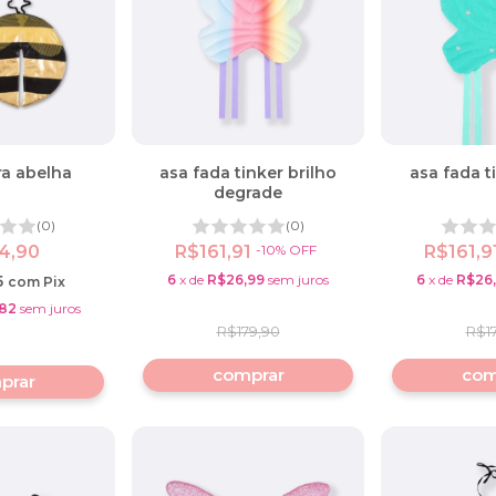
ra abelha
asa fada tinker brilho
asa fada t
degrade
(0)
(0)
4,90
R$161,91
-
10
%
OFF
R$161,9
5
6
x
de
R$26,99
sem juros
6
x
de
R$26
com
Pix
82
sem juros
R$179,90
R$1