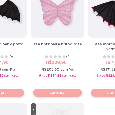
 baby preto
asa borboleta brilho rosa
asa morce
ver
(0)
(0)
4,90
R$209,90
R$17
5
R$203,60
R$171,5
com
Pix
com
Pix
82
sem juros
6
x
de
R$34,98
sem juros
6
x
de
R$29
comprar
com
Esgotado