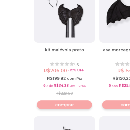
kit malévola preto
asa morcego
(0)
R$206,00
-
10
%
OFF
R$15
R$199,82
R$150,2
com
Pix
6
x
de
R$34,33
sem juros
6
x
de
R$25,
R$229,90