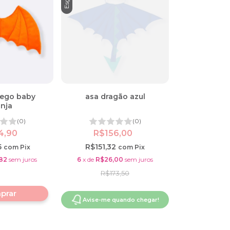
ego baby
asa dragão azul
anja
(0)
(0)
4,90
R$156,00
5
R$151,32
com
Pix
com
Pix
82
sem juros
6
x
de
R$26,00
sem juros
R$173,50
Avise-me quando chegar!