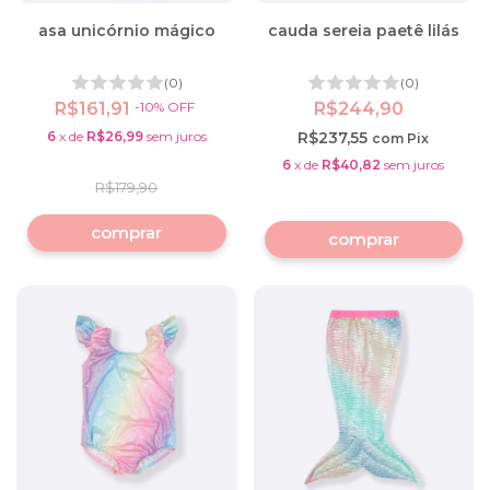
asa unicórnio mágico
cauda sereia paetê lilás
(0)
(0)
R$161,91
-
10
%
OFF
R$244,90
6
x
de
R$26,99
sem juros
R$237,55
com
Pix
6
x
de
R$40,82
sem juros
R$179,90
comprar