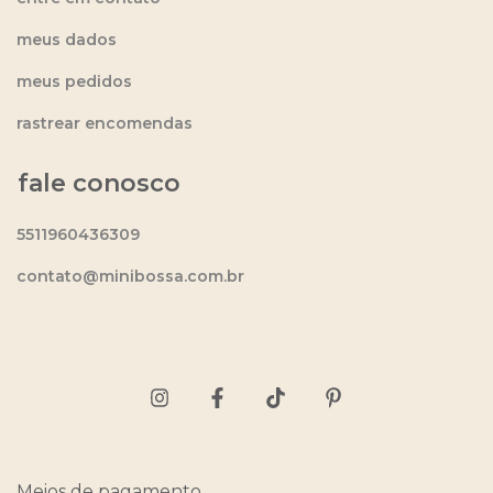
meus dados
meus pedidos
rastrear encomendas
fale conosco
5511960436309
contato@minibossa.com.br
Meios de pagamento