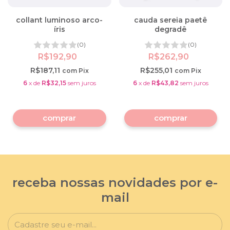
collant luminoso arco-
cauda sereia paetê
íris
degradê
(0)
(0)
R$192,90
R$262,90
R$187,11
R$255,01
com
Pix
com
Pix
6
x
de
R$32,15
sem juros
6
x
de
R$43,82
sem juros
comprar
comprar
receba nossas novidades por e-
mail