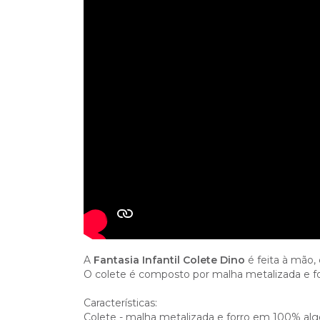
A
Fantasia Infantil Colete Dino
é feita à mão, 
O colete é composto por malha metalizada e f
Características:
Colete - malha metalizada e forro em 100% algo