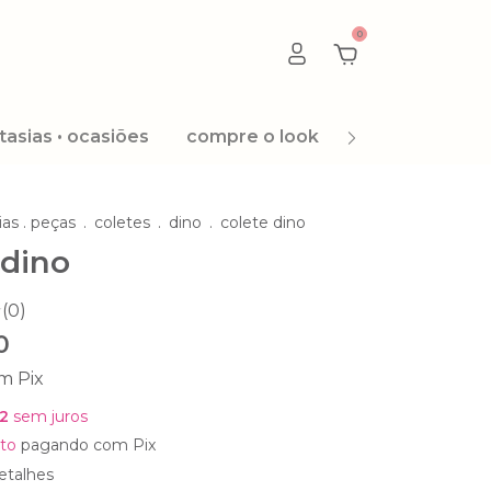
0
tasias • ocasiões
compre o look
promoção 8.8
ias . peças
.
coletes
.
dino
.
colete dino
 dino
(0)
0
om
Pix
2
sem juros
to
pagando com Pix
etalhes