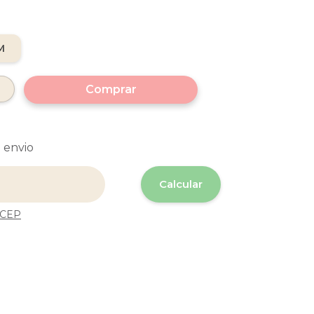
M
 envio
 o CEP:
Calcular
 CEP