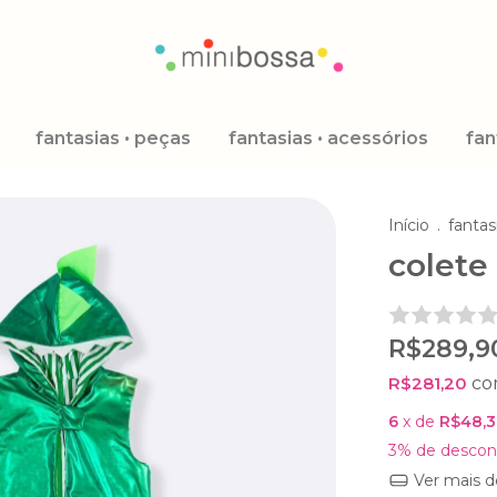
fantasias • peças
fantasias • acessórios
fan
Início
.
fantas
colete
R$289,9
R$281,20
c
6
x de
R$48,3
3% de descon
Ver mais d