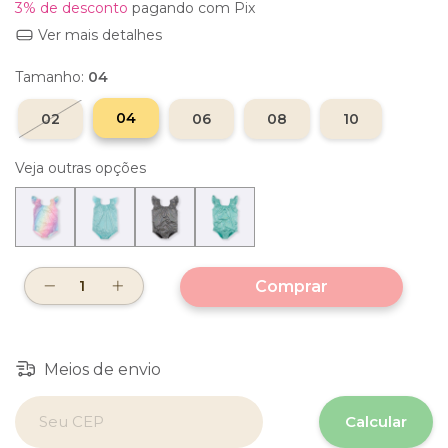
3% de desconto
pagando com Pix
Ver mais detalhes
Tamanho:
04
04
02
06
08
10
Veja outras opções
Meios de envio
Entregas para o CEP:
Calcular