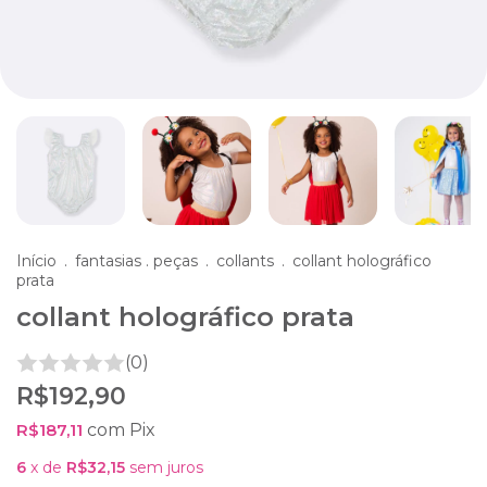
Início
.
fantasias . peças
.
collants
.
collant holográfico
prata
collant holográfico prata
(0)
R$192,90
R$187,11
com
Pix
6
x de
R$32,15
sem juros