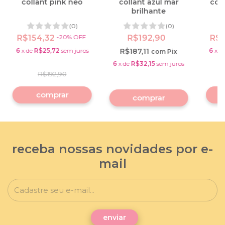
collant pink neo
collant azul mar
coll
brilhante
(0)
(0)
R$154,32
-
20
%
OFF
R$192,90
R$1
6
x
de
R$25,72
sem juros
R$187,11
6
x
d
com
Pix
6
x
de
R$32,15
sem juros
R$192,90
comprar
comprar
receba nossas novidades por e-
mail