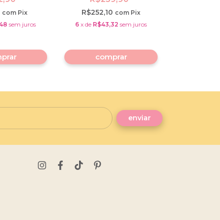
1
R$252,10
R$90,1
com
Pix
com
Pix
,48
sem juros
6
x
de
R$43,32
sem juros
6
x
de
R$15