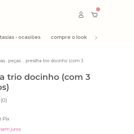
0
tasias • ocasiões
compre o look
promoção 8.8
ias . peças
.
presilha trio docinho (com 3
ha trio docinho (com 3
os)
(0)
m
Pix
sem juros