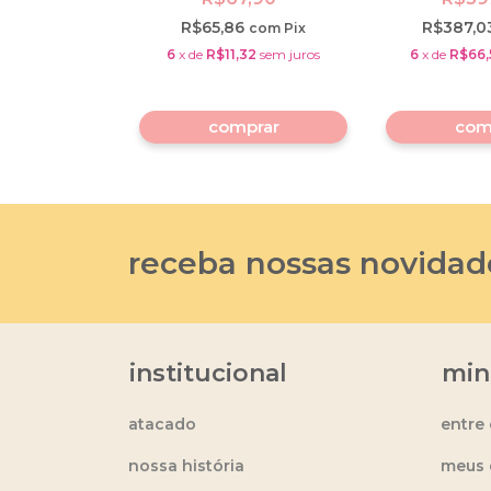
2
R$65,86
R$387,0
com
Pix
com
Pix
33
sem juros
6
x
de
R$11,32
sem juros
6
x
de
R$66,
2,90
receba nossas novidad
institucional
min
atacado
entre
nossa história
meus 