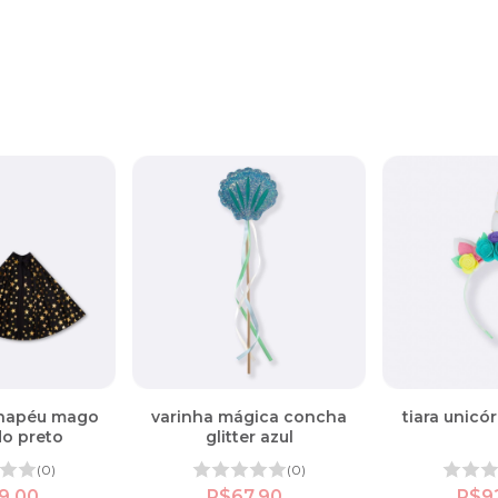
chapéu mago
varinha mágica concha
tiara unicó
do preto
glitter azul
(0)
(0)
9,00
R$67,90
R$9