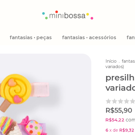
fantasias • peças
fantasias • acessórios
fan
Início
.
fantas
variados)
presil
variad
R$55,90
R$54,22
co
6
x de
R$9,32