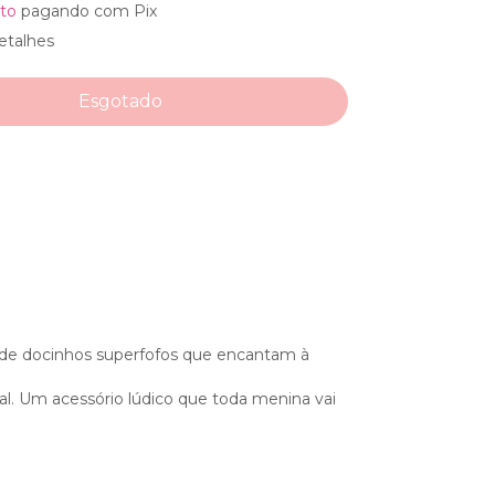
to
pagando com Pix
etalhes
s de docinhos superfofos que encantam à
ial. Um acessório lúdico que toda menina vai