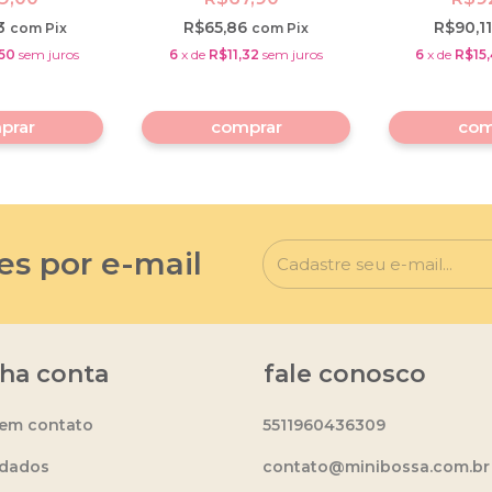
3
R$65,86
R$90,1
com
Pix
com
Pix
50
sem juros
6
x
de
R$11,32
sem juros
6
x
de
R$15
es por e-mail
ha conta
fale conosco
 em contato
5511960436309
dados
contato@minibossa.com.br