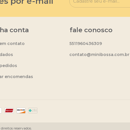
es por e-mail
ha conta
fale conosco
 em contato
5511960436309
dados
contato@minibossa.com.br
pedidos
ear encomendas
ireitos reservados.