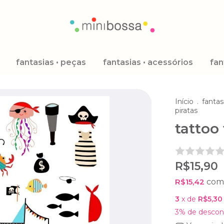
fantasias • peças
fantasias • acessórios
fan
Início
.
fantas
piratas
tattoo
R$15,90
R$15,42
com
3
x de
R$5,30
3% de descon