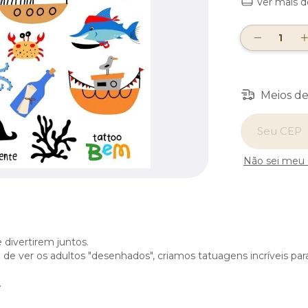
Ver mais d
Meios de
Entregas para
Não sei meu
 divertirem juntos.
e ver os adultos "desenhados", criamos tatuagens incríveis para
.