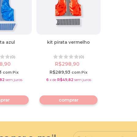
ata azul
kit pirata vermelho
(0)
(0)
8,90
R$298,90
3
R$289,93
com
Pix
com
Pix
82
sem juros
6
x
de
R$49,82
sem juros