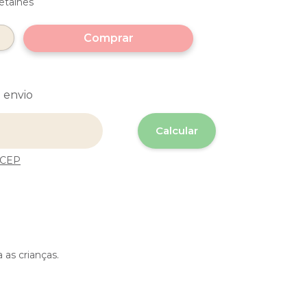
etalhes
 envio
 o CEP:
Calcular
 CEP
 as crianças.