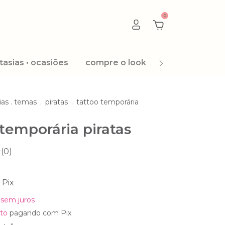
0
tasias • ocasiões
compre o look
promoção 8.8
ias . temas
.
piratas
.
tattoo temporária
 temporária piratas
(0)
Pix
sem juros
to
pagando com Pix