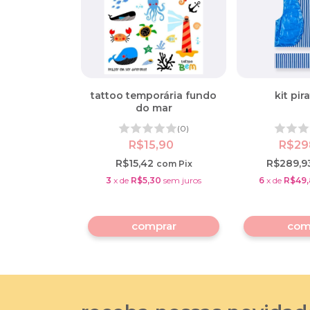
tattoo temporária fundo
kit pir
do mar
(0)
R$15,90
R$29
R$15,42
R$289,9
com
Pix
3
x
de
R$5,30
sem juros
6
x
de
R$49,