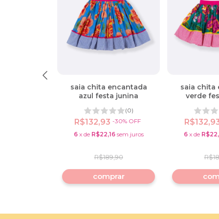
chapéu com
saia chita encantada
saia chita
iá rosa festa
azul festa junina
verde fes
ina
(0)
(0)
9,90
R$132,93
-
30
%
OFF
R$132,9
0
6
x
de
R$22,16
sem juros
6
x
de
R$22,
com
Pix
65
sem juros
R$189,90
R$18
comprar
com