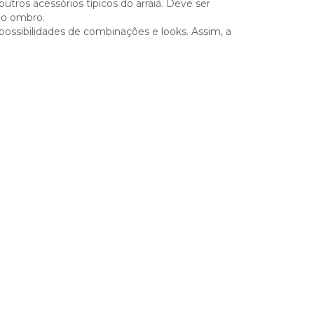
utros acessórios típicos do arraiá. Deve ser
do ombro.
possibilidades de combinações e looks. Assim, a