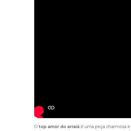
O
top amor do arraiá
é uma peça charmosa e ve