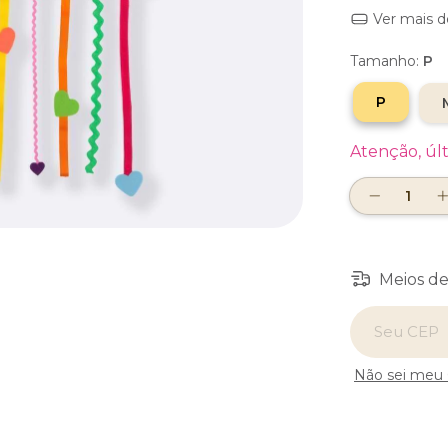
Ver mais d
Tamanho:
P
P
Atenção, úl
Meios de
Entregas para
Não sei meu