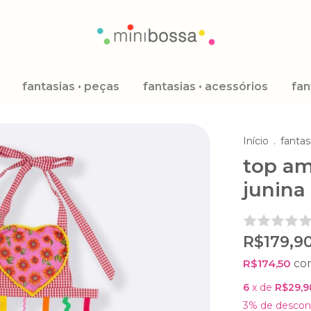
fantasias • peças
fantasias • acessórios
fan
Início
.
fantas
top am
junina
R$179,9
R$174,50
co
6
x de
R$29,9
3% de descon