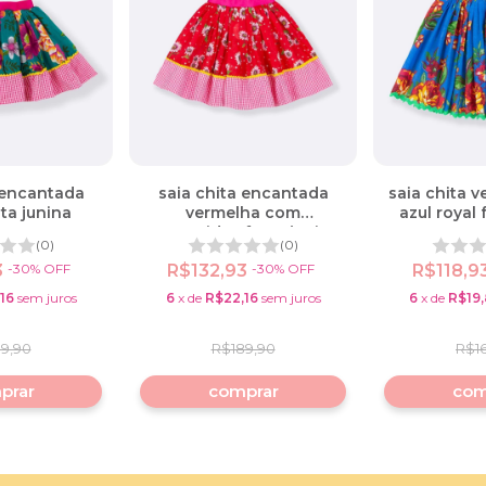
 encantada
saia chita encantada
saia chita v
ta junina
vermelha com
azul royal 
margaridas festa junina
(0)
(0)
3
-
30
%
OFF
R$132,93
-
30
%
OFF
R$118,9
16
sem juros
6
x
de
R$22,16
sem juros
6
x
de
R$19
9,90
R$189,90
R$1
prar
comprar
com