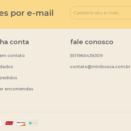
es por e-mail
ha conta
fale conosco
 em contato
5511960436309
dados
contato@minibossa.com.br
pedidos
ear encomendas