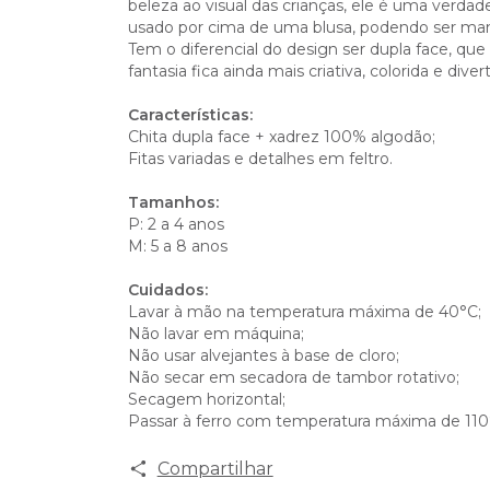
beleza ao visual das crianças, ele é uma verdad
usado por cima de uma blusa, podendo ser mang
Tem o diferencial do design ser dupla face, qu
fantasia fica ainda mais criativa, colorida e dive
Características:
Chita dupla face + xadrez 100% algodão;
Fitas variadas e detalhes em feltro.
Tamanhos:
P: 2 a 4 anos
M: 5 a 8 anos
Cuidados:
Lavar à mão na temperatura máxima de 40°C;
Não lavar em máquina;
Não usar alvejantes à base de cloro;
Não secar em secadora de tambor rotativo;
Secagem horizontal;
Passar à ferro com temperatura máxima de 110
Compartilhar