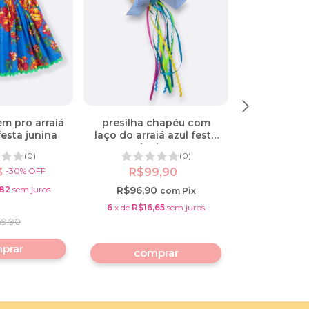
em pro arraiá
presilha chapéu com
presilha 
festa junina
laço do arraiá azul festa
laço do arra
junina
ju
(0)
(0)
3
-
30
%
OFF
R$99,90
R$9
,82
sem juros
R$96,90
R$96,9
com
Pix
6
x
de
R$16,65
sem juros
6
x
de
R$16
69,90
prar