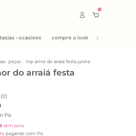
0
tasias • ocasiões
compre o look
promoção 8.8
ias . peças
.
top amor do arraiá festa junina
or do arraiá festa
(0)
0
m
Pix
8
sem juros
to
pagando com Pix