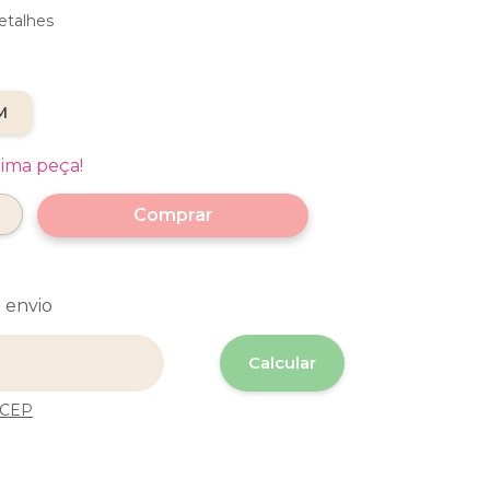
etalhes
M
tima peça!
 envio
 o CEP:
Calcular
 CEP