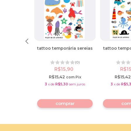
emporária
tattoo temporária sereias
tattoo tempo
animalescos
(0)
(0)
,90
R$15,90
R$1
2
R$15,42
R$15,4
com
Pix
com
Pix
30
sem juros
3
x
de
R$5,30
sem juros
3
x
de
R$5,