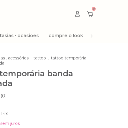
0
tasias • ocasiões
compre o look
promoção 8.8
ias . acessórios
.
tattoo
.
tattoo temporária
da
 temporária banda
ada
(0)
Pix
sem juros