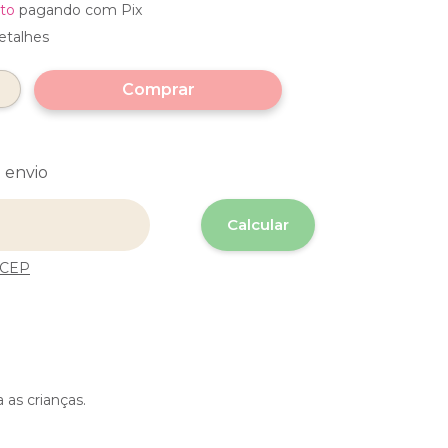
to
pagando com Pix
etalhes
 envio
 o CEP:
Calcular
 CEP
 as crianças.