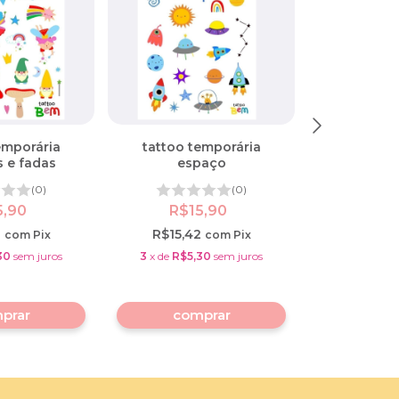
emporária
tattoo temporária
tattoo t
 e fadas
espaço
dinos
(0)
(0)
5,90
R$15,90
R$1
2
R$15,42
R$15,4
com
Pix
com
Pix
30
sem juros
3
x
de
R$5,30
sem juros
3
x
de
R$5,