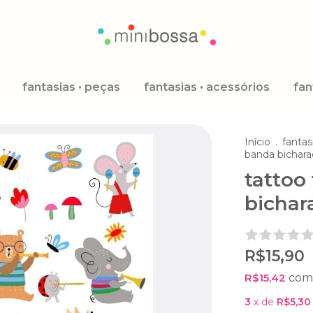
fantasias • peças
fantasias • acessórios
fan
Início
.
fantas
banda bichara
tattoo
bichar
R$15,90
R$15,42
com
3
x de
R$5,30