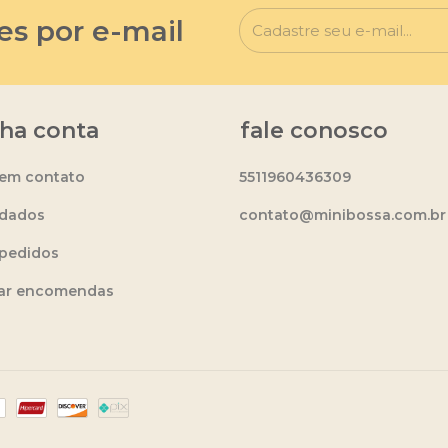
es por e-mail
ha conta
fale conosco
 em contato
5511960436309
dados
contato@minibossa.com.br
pedidos
ear encomendas