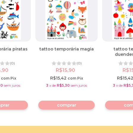
rária piratas
tattoo temporária magia
tattoo t
duendes
(0)
(0)
5,90
R$15,90
R$1
2
R$15,42
R$15,4
com
Pix
com
Pix
30
sem juros
3
x
de
R$5,30
sem juros
3
x
de
R$5,