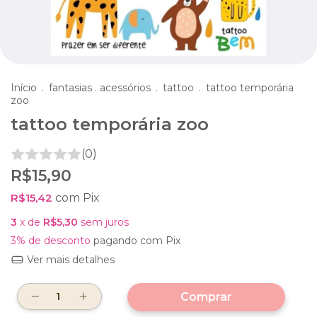
Início
.
fantasias . acessórios
.
tattoo
.
tattoo temporária
zoo
tattoo temporária zoo
(0)
R$15,90
R$15,42
com
Pix
3
x de
R$5,30
sem juros
3% de desconto
pagando com Pix
Ver mais detalhes