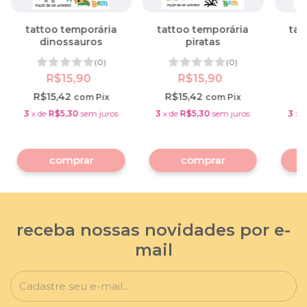
tattoo temporária
tattoo temporária
tat
dinossauros
piratas
(0)
(0)
R$15,90
R$15,90
R$15,42
R$15,42
R
com
Pix
com
Pix
3
x
de
R$5,30
sem juros
3
x
de
R$5,30
sem juros
3
x
d
receba nossas novidades por e-
mail