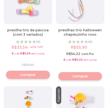
presilha trio de páscoa
presilhas trio halloween
(com 3 variados)
chapéuzinho roxo
(0)
(0)
R$33,54
-
40
%
OFF
R$55,90
6
x
de
R$5,59
sem juros
R$54,22
com
Pix
6
x
de
R$9,32
sem juros
R$55,90
Esgotado