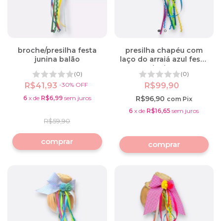
broche/presilha festa
presilha chapéu com
junina balão
laço do arraiá azul festa
junina
(0)
(0)
R$41,93
-
30
%
OFF
R$99,90
6
x
de
R$6,99
sem juros
R$96,90
com
Pix
6
x
de
R$16,65
sem juros
R$59,90