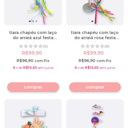
tiara chapéu com laço
tiara chapéu com laço
do arraiá azul festa
do arraiá rosa festa
junina
junina
(0)
(0)
R$99,90
R$99,90
R$96,90
R$96,90
com
Pix
com
Pix
6
x
de
R$16,65
sem juros
6
x
de
R$16,65
sem juros