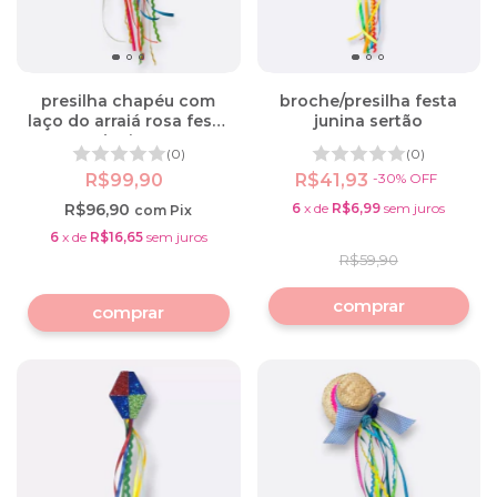
presilha chapéu com
broche/presilha festa
laço do arraiá rosa festa
junina sertão
junina
(0)
(0)
R$99,90
R$41,93
-
30
%
OFF
R$96,90
6
x
de
R$6,99
sem juros
com
Pix
6
x
de
R$16,65
sem juros
R$59,90