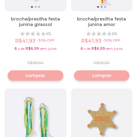
broche/presilha festa
broche/presilha festa
junina girassol
junina amor
(0)
(0)
R$41,93
-
30
%
OFF
R$41,93
-
30
%
OFF
6
x
de
R$6,99
sem juros
6
x
de
R$6,99
sem juros
R$59,90
R$59,90