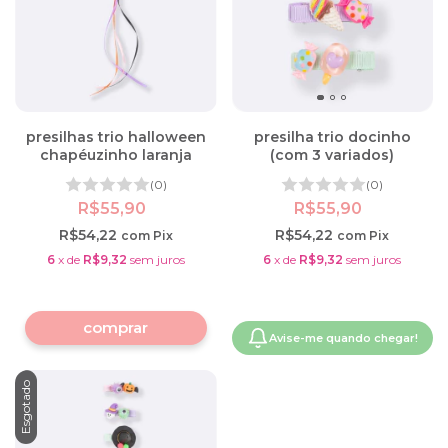
presilhas trio halloween
presilha trio docinho
chapéuzinho laranja
(com 3 variados)
(0)
(0)
R$55,90
R$55,90
R$54,22
R$54,22
com
Pix
com
Pix
6
x
de
R$9,32
sem juros
6
x
de
R$9,32
sem juros
Avise-me quando chegar!
Esgotado