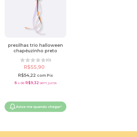
presilhas trio halloween
chapéuzinho preto
(0)
R$55,90
R$54,22
com
Pix
6
x
de
R$9,32
sem juros
Avise-me quando chegar!