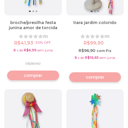
broche/presilha festa
tiara jardim colorido
junina amor de torcida
(0)
(0)
R$41,93
-
30
%
OFF
R$99,90
6
x
de
R$6,99
sem juros
R$96,90
com
Pix
6
x
de
R$16,65
sem juros
R$59,90