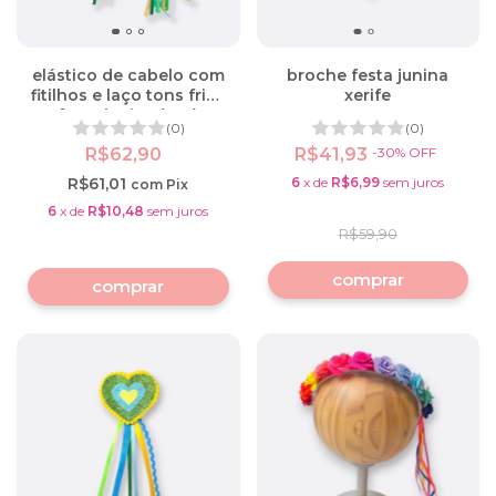
elástico de cabelo com
broche festa junina
fitilhos e laço tons frios
xerife
festa junina (par)
(0)
(0)
R$62,90
R$41,93
-
30
%
OFF
R$61,01
6
x
de
R$6,99
sem juros
com
Pix
6
x
de
R$10,48
sem juros
R$59,90