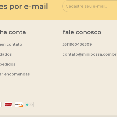
es por e-mail
ha conta
fale conosco
 em contato
5511960436309
dados
contato@minibossa.com.br
pedidos
ear encomendas