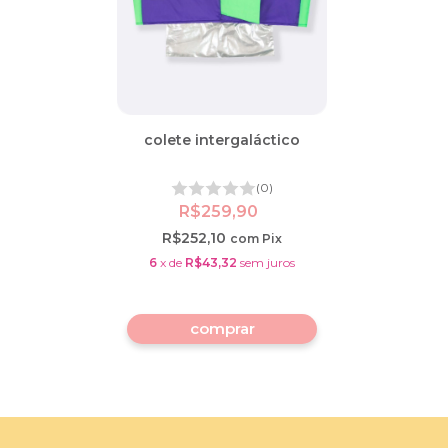
colete intergaláctico
(0)
R$259,90
R$252,10
com
Pix
6
x
de
R$43,32
sem juros