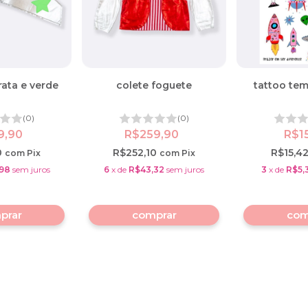
rata e verde
colete foguete
tattoo tem
(0)
(0)
9,90
R$259,90
R$1
0
R$252,10
R$15,4
com
Pix
com
Pix
98
sem juros
6
x
de
R$43,32
sem juros
3
x
de
R$5,