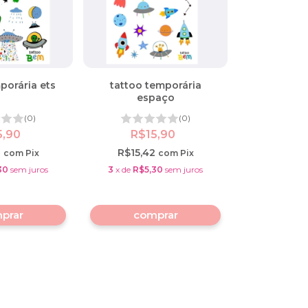
porária ets
tattoo temporária
espaço
(0)
(0)
5,90
R$15,90
2
R$15,42
com
Pix
com
Pix
30
sem juros
3
x
de
R$5,30
sem juros