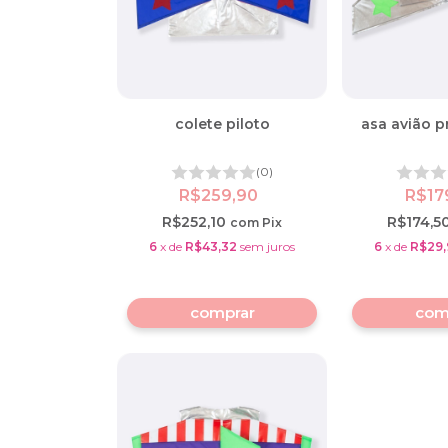
colete piloto
asa avião p
(0)
R$259,90
R$17
R$252,10
R$174,5
com
Pix
6
x
de
R$43,32
sem juros
6
x
de
R$29,