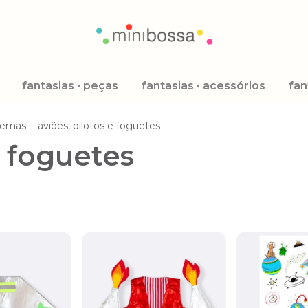
fantasias • peças
fantasias • acessórios
fan
temas
.
aviões, pilotos e foguetes
e foguetes