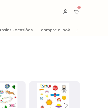
0
tasias • ocasiões
compre o look
promoção 8.8