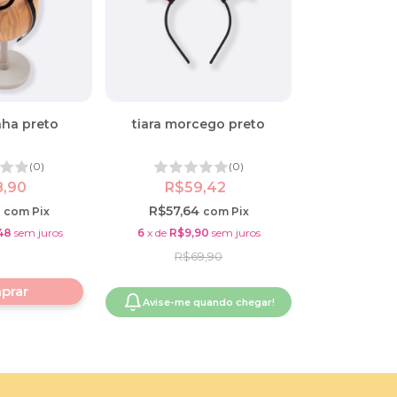
nha preto
tiara morcego preto
(0)
(0)
8,90
R$59,42
3
R$57,64
com
Pix
com
Pix
48
sem juros
6
x
de
R$9,90
sem juros
R$69,90
Avise-me quando chegar!