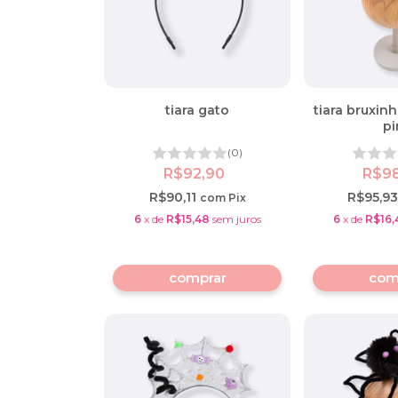
tiara gato
tiara bruxin
pi
(0)
R$92,90
R$9
R$90,11
R$95,9
com
Pix
6
x
de
R$15,48
sem juros
6
x
de
R$16,