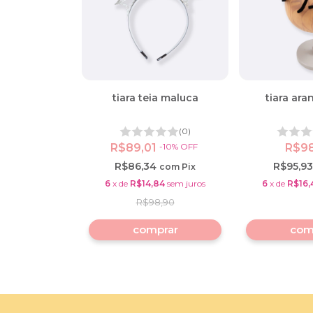
tiara teia maluca
tiara ara
(0)
R$89,01
-
10
%
OFF
R$9
R$86,34
R$95,9
com
Pix
6
x
de
R$14,84
sem juros
6
x
de
R$16,
R$98,90