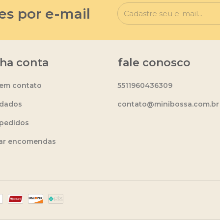
es por e-mail
ha conta
fale conosco
 em contato
5511960436309
dados
contato@minibossa.com.br
pedidos
ear encomendas