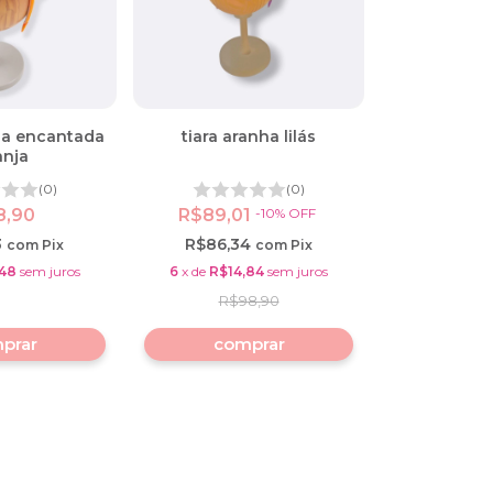
nha encantada
tiara aranha lilás
anja
(0)
(0)
8,90
R$89,01
-
10
%
OFF
3
R$86,34
com
Pix
com
Pix
,48
sem juros
6
x
de
R$14,84
sem juros
R$98,90