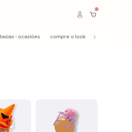
0
tasias • ocasiões
compre o look
promoção 8.8