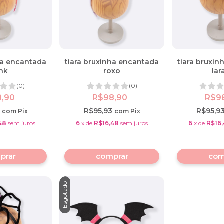
ha encantada
tiara bruxinha encantada
tiara bruxi
nk
roxo
lar
(0)
(0)
8,90
R$98,90
R$9
3
R$95,93
R$95,9
com
Pix
com
Pix
48
sem juros
6
x
de
R$16,48
sem juros
6
x
de
R$16
Esgotado