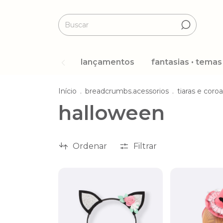
lançamentos
fantasias • temas
Início
.
breadcrumbs.acessorios
.
tiaras e coro
halloween
Ordenar
Filtrar