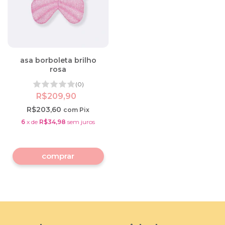
asa borboleta brilho
rosa
(0)
R$209,90
R$203,60
com
Pix
6
x
de
R$34,98
sem juros
comprar