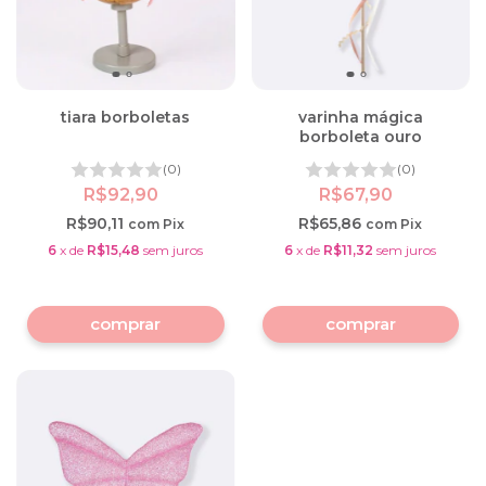
tiara borboletas
varinha mágica
borboleta ouro
(0)
(0)
R$92,90
R$67,90
R$90,11
R$65,86
com
Pix
com
Pix
6
x
de
R$15,48
sem juros
6
x
de
R$11,32
sem juros