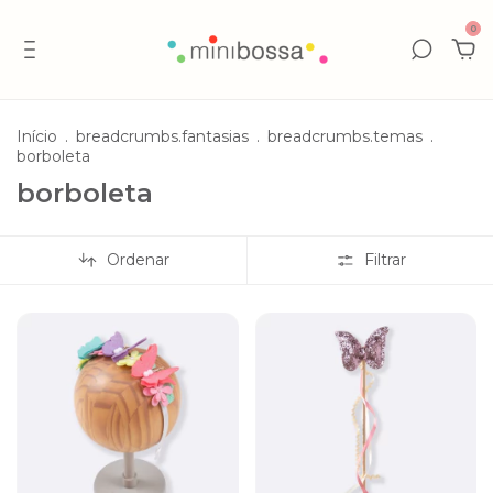
0
Início
.
breadcrumbs.fantasias
.
breadcrumbs.temas
.
borboleta
borboleta
Ordenar
Filtrar