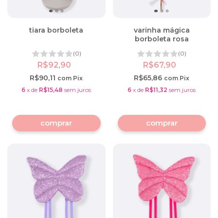
tiara borboleta
varinha mágica
borboleta rosa
(0)
(0)
R$92,90
R$67,90
R$90,11
R$65,86
com
Pix
com
Pix
6
x
de
R$15,48
sem juros
6
x
de
R$11,32
sem juros