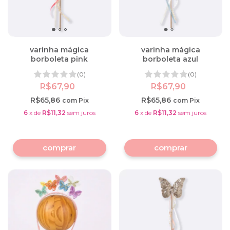
varinha mágica
varinha mágica
borboleta pink
borboleta azul
(0)
(0)
R$67,90
R$67,90
R$65,86
R$65,86
com
Pix
com
Pix
6
x
de
R$11,32
sem juros
6
x
de
R$11,32
sem juros