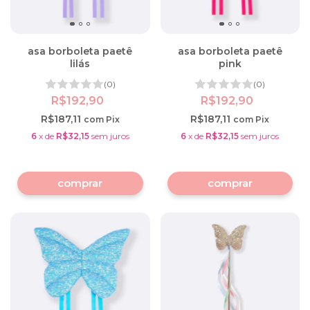
asa borboleta paetê
asa borboleta paetê
lilás
pink
(0)
(0)
R$192,90
R$192,90
R$187,11
R$187,11
com
Pix
com
Pix
6
x
de
R$32,15
sem juros
6
x
de
R$32,15
sem juros
comprar
comprar