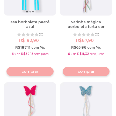
asa borboleta paetê
varinha mágica
azul
borboleta furta cor
(0)
(0)
R$192,90
R$67,90
R$187,11
R$65,86
com
Pix
com
Pix
6
x
de
R$32,15
sem juros
6
x
de
R$11,32
sem juros
comprar