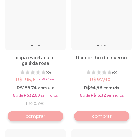
capa espetacular
tiara brilho do inverno
galáxia rosa
(0)
(0)
R$195,61
-
5
%
OFF
R$97,90
R$189,74
R$94,96
com
Pix
com
Pix
6
x
de
R$32,60
sem juros
6
x
de
R$16,32
sem juros
R$205,90
comprar