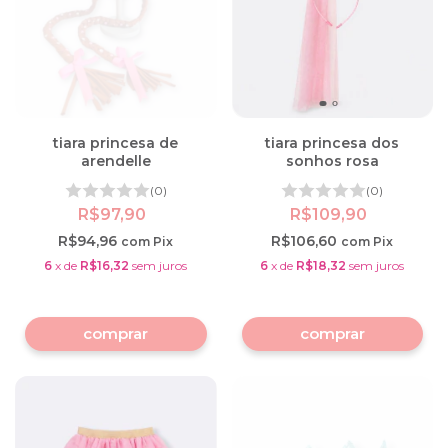
tiara princesa de
tiara princesa dos
arendelle
sonhos rosa
(0)
(0)
R$97,90
R$109,90
R$94,96
R$106,60
com
Pix
com
Pix
6
x
de
R$16,32
sem juros
6
x
de
R$18,32
sem juros