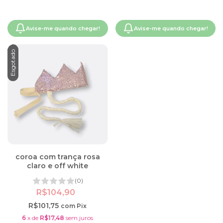
Avise-me quando chegar!
Avise-me quando chegar!
Esgotado
coroa com trança rosa
claro e off white
(0)
R$104,90
R$101,75
com
Pix
6
x
de
R$17,48
sem juros