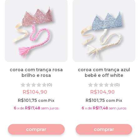
coroa com trança rosa
coroa com trança azul
brilho e rosa
bebê e off white
(0)
(0)
R$104,90
R$104,90
R$101,75
R$101,75
com
Pix
com
Pix
6
x
de
R$17,48
sem juros
6
x
de
R$17,48
sem juros