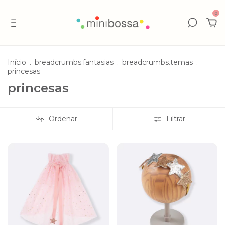
0
Início
.
breadcrumbs.fantasias
.
breadcrumbs.temas
.
princesas
princesas
Ordenar
Filtrar