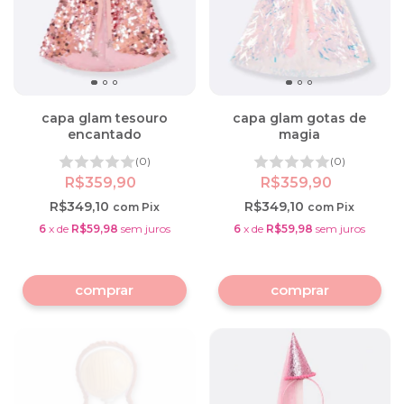
capa glam tesouro
capa glam gotas de
encantado
magia
(0)
(0)
R$359,90
R$359,90
R$349,10
R$349,10
com
Pix
com
Pix
6
x
de
R$59,98
sem juros
6
x
de
R$59,98
sem juros