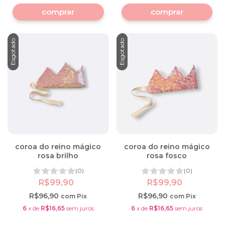
comprar
Esgotado
Esgotado
coroa do reino mágico
coroa do reino mágico
rosa brilho
rosa fosco
(0)
(0)
R$99,90
R$99,90
R$96,90
R$96,90
com
Pix
com
Pix
6
x
de
R$16,65
sem juros
6
x
de
R$16,65
sem juros