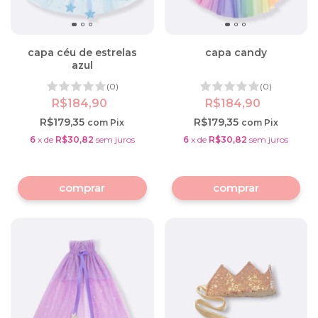
capa céu de estrelas
capa candy
azul
(0)
(0)
R$184,90
R$184,90
R$179,35
R$179,35
com
Pix
com
Pix
6
x
de
R$30,82
sem juros
6
x
de
R$30,82
sem juros
comprar
comprar