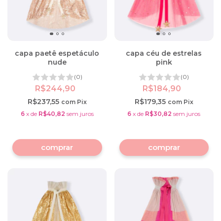
capa paetê espetáculo
capa céu de estrelas
nude
pink
(0)
(0)
R$244,90
R$184,90
R$237,55
R$179,35
com
Pix
com
Pix
6
x
de
R$40,82
sem juros
6
x
de
R$30,82
sem juros
comprar