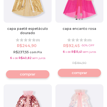
capa paetê espetáculo
capa encanto rosa
dourado
(0)
(0)
R$244,90
R$92,45
-
50
%
OFF
R$237,55
6
x
de
R$15,41
sem juros
com
Pix
6
x
de
R$40,82
sem juros
R$184,90
comprar