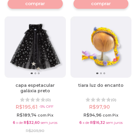
capa espetacular
tiara luz do encanto
galáxia preto
(0)
(0)
R$195,61
-
5
%
OFF
R$97,90
R$189,74
R$94,96
com
Pix
com
Pix
6
x
de
R$32,60
sem juros
6
x
de
R$16,32
sem juros
R$205,90