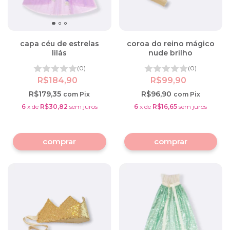
capa céu de estrelas
coroa do reino mágico
lilás
nude brilho
(0)
(0)
R$184,90
R$99,90
R$179,35
R$96,90
com
Pix
com
Pix
6
x
de
R$30,82
sem juros
6
x
de
R$16,65
sem juros
comprar