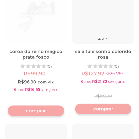
coroa do reino mágico
saia tule sonho colorido
prata fosco
rosa
(0)
(0)
R$99,90
R$127,92
-
20
%
OFF
R$96,90
6
x
de
R$21,32
sem juros
com
Pix
6
x
de
R$16,65
sem juros
R$159,90
comprar