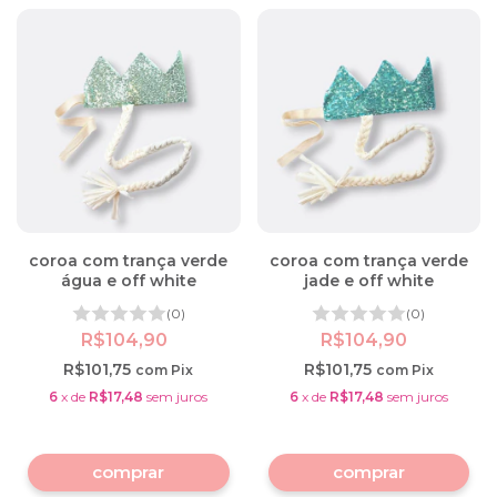
coroa com trança verde
coroa com trança verde
água e off white
jade e off white
(0)
(0)
R$104,90
R$104,90
R$101,75
R$101,75
com
Pix
com
Pix
6
x
de
R$17,48
sem juros
6
x
de
R$17,48
sem juros