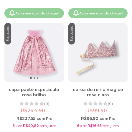
Avise-me quando chegar!
Avise-me quando chegar!
Esgotado
Esgotado
capa paetê espetáculo
coroa do reino mágico
rosa brilho
rosa claro
(0)
(0)
R$244,90
R$99,90
R$237,55
R$96,90
com
Pix
com
Pix
6
x
de
R$40,82
sem juros
6
x
de
R$16,65
sem juros