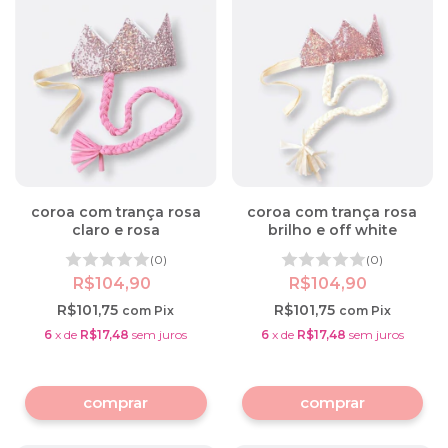
coroa com trança rosa
coroa com trança rosa
claro e rosa
brilho e off white
(0)
(0)
R$104,90
R$104,90
R$101,75
R$101,75
com
Pix
com
Pix
6
x
de
R$17,48
sem juros
6
x
de
R$17,48
sem juros