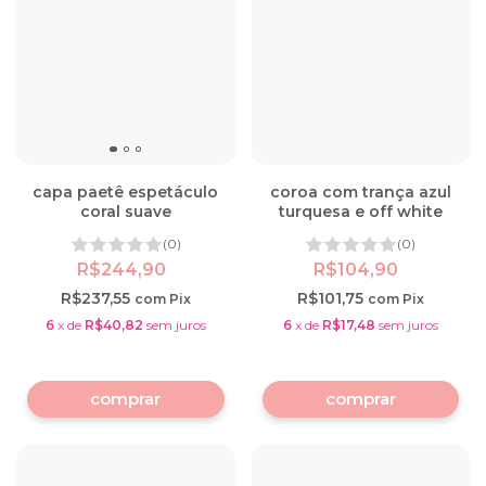
capa paetê espetáculo
coroa com trança azul
coral suave
turquesa e off white
(0)
(0)
R$244,90
R$104,90
R$237,55
R$101,75
com
Pix
com
Pix
6
x
de
R$40,82
sem juros
6
x
de
R$17,48
sem juros