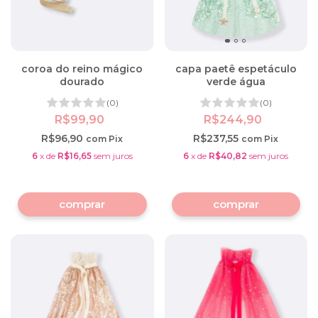
coroa do reino mágico
capa paetê espetáculo
dourado
verde água
(0)
(0)
R$99,90
R$244,90
R$96,90
R$237,55
com
Pix
com
Pix
6
x
de
R$16,65
sem juros
6
x
de
R$40,82
sem juros