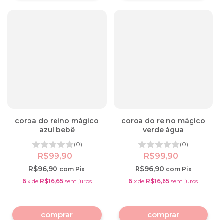
coroa do reino mágico
coroa do reino mágico
azul bebê
verde água
(0)
(0)
R$99,90
R$99,90
R$96,90
R$96,90
com
Pix
com
Pix
6
x
de
R$16,65
sem juros
6
x
de
R$16,65
sem juros