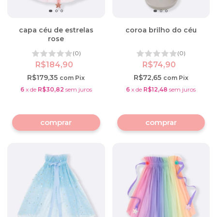
capa céu de estrelas
coroa brilho do céu
rose
(0)
(0)
R$184,90
R$74,90
R$179,35
R$72,65
com
Pix
com
Pix
6
x
de
R$30,82
sem juros
6
x
de
R$12,48
sem juros
comprar