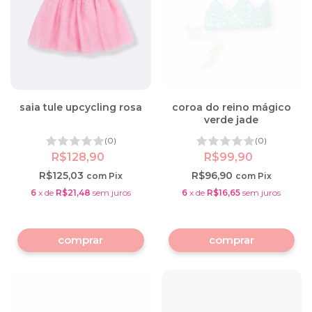
saia tule upcycling rosa
coroa do reino mágico
verde jade
(0)
(0)
R$128,90
R$99,90
R$125,03
R$96,90
com
Pix
com
Pix
6
x
de
R$21,48
sem juros
6
x
de
R$16,65
sem juros
comprar