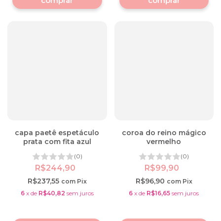
capa paetê espetáculo
coroa do reino mágico
prata com fita azul
vermelho
(0)
(0)
R$244,90
R$99,90
R$237,55
R$96,90
com
Pix
com
Pix
6
x
de
R$40,82
sem juros
6
x
de
R$16,65
sem juros