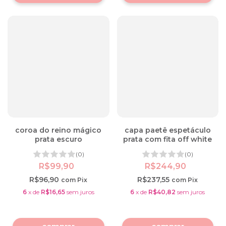
coroa do reino mágico
capa paetê espetáculo
prata escuro
prata com fita off white
(0)
(0)
R$99,90
R$244,90
R$96,90
R$237,55
com
Pix
com
Pix
6
x
de
R$16,65
sem juros
6
x
de
R$40,82
sem juros