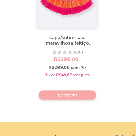
capa/sobre-saia
maravilhosa feitiço
colorido
(0)
R$298,00
R$289,06
com
Pix
6
x
de
R$49,67
sem juros