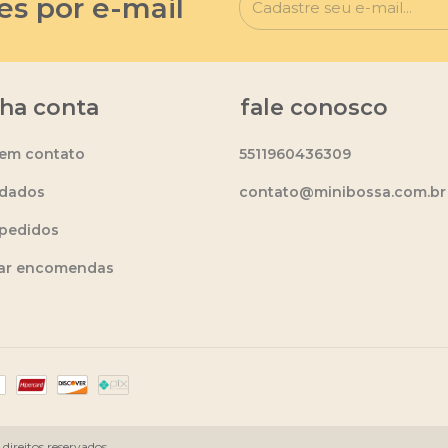
es por e-mail
ha conta
fale conosco
 em contato
5511960436309
dados
contato@minibossa.com.br
pedidos
ear encomendas
ireitos reservados.