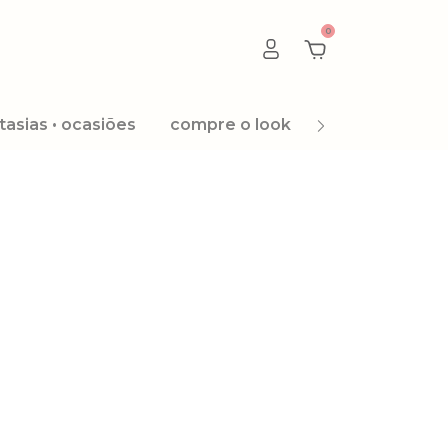
0
tasias • ocasiões
compre o look
promoção 8.8