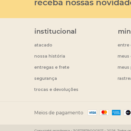
receba nossas novidad
institucional
min
atacado
entre
nossa história
meus 
entregas e frete
meus 
segurança
rastr
trocas e devoluções
Meios de pagamento
Copyright minibossa - 30373579000107 - 2026. Todos os d