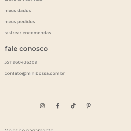
meus dados
meus pedidos
rastrear encomendas
fale conosco
5511960436309
contato@minibossa.com.br
Meios de pagamento