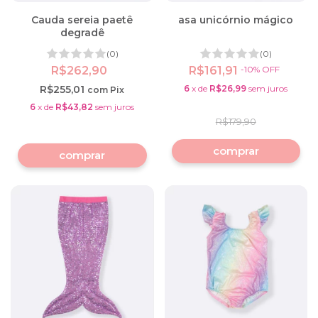
Cauda sereia paetê
asa unicórnio mágico
degradê
(0)
(0)
R$262,90
R$161,91
-
10
%
OFF
R$255,01
6
x
de
R$26,99
sem juros
com
Pix
6
x
de
R$43,82
sem juros
R$179,90
comprar