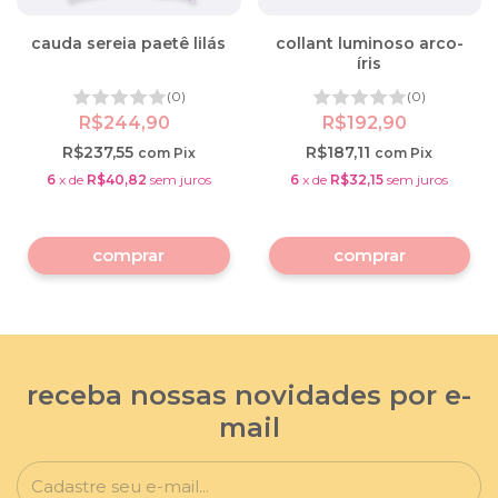
cauda sereia paetê lilás
collant luminoso arco-
íris
(0)
(0)
R$244,90
R$192,90
R$237,55
R$187,11
com
Pix
com
Pix
6
x
de
R$40,82
sem juros
6
x
de
R$32,15
sem juros
comprar
comprar
receba nossas novidades por e-
mail